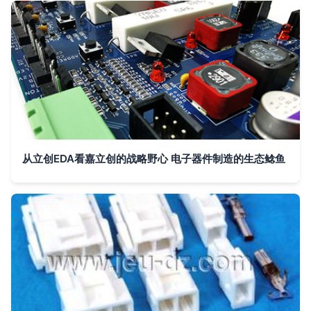
从立创EDA看嘉立创的战略野心 电子器件制造的生态鲶鱼