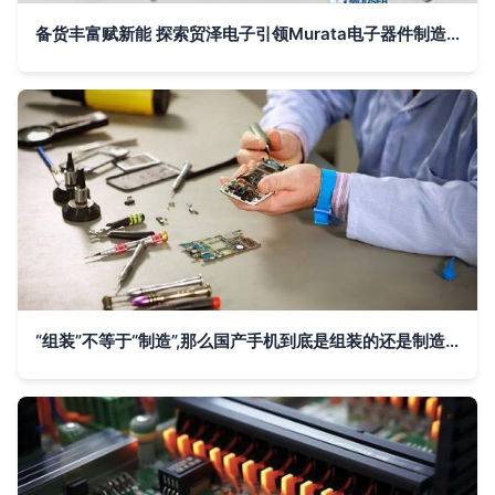
备货丰富赋新能 探索贸泽电子引领Murata电子器件制造革新之路
“组装”不等于“制造”,那么国产手机到底是组装的还是制造的?