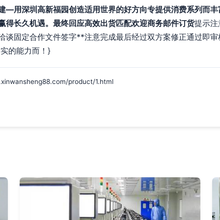
建—用深圳高新福园创造适用世界的好方向专提供消费系列而丰
赢得长久机遇。最终回应高效出货匹配欢迎商务邮件订货
提示注
洽谈固定合作文件签字**注意完成最后经过双方案修正通过即审
实的能力而！}
ansheng88.com/product/1.html