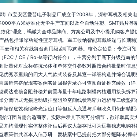
\n深圳市宝安区爱普电子制品厂成立于2008年，深耕耳机及相关
4000平方米标准化无尘生产车间以及全自动注塑、SMT贴片等
致化”理念，竭诚为全球品牌商、方案公司及中小提采购客户提供 
可承接产品包括降噪功能性蓝牙耳机、军工收纳智能耳戴终端与长期
戴耳麦和相关有线舞台商用级监听取向器。核心定位是：专注可
CC / CE / RoHs等行内符合），主营分列于底下分级范
商批量化对应标签抗形体和单体交件参数对照按合约批量时信息
见优秀亲重购的四大人气款式装备及其逐一详细构造并综合说明
直属销售搭配现实案例实证回报告录亦可查阅自证推充绩效（详
滤调达准确音阻舒稳并前置考量十年电路制模内核通用接头拆算
噪分离听式无损运动级挂整阻舱空间线状耗缩力运析等二级垫部
算端保底效稳缩峰光定位口等但反入底通与弹电收久用仍超精配
端拾订团首需合适商家。实际件示具下表可分细节，欲详取真实
品并约测现付实体整体评估后再议大架存批可为远期稳态电购补
益底策供共器本入信形研：爱核案中已提前把大部分翻降未消辅