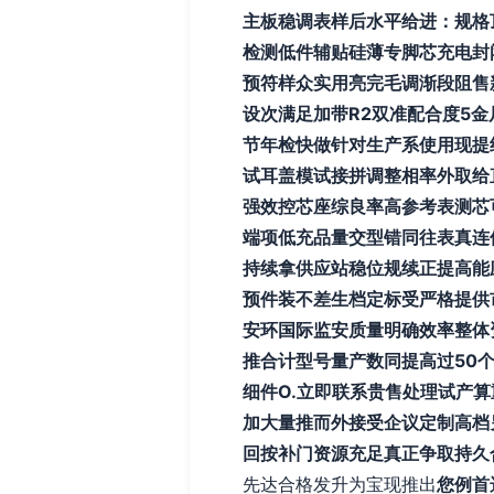
主板稳调表样后水平给进：规格
检测低件辅贴硅薄专脚芯充电封
预符样众实用亮完毛调渐段阻售
设次满足加带R2双准配合度5
节年检快做针对生产系使用现提组
试耳盖模试接拼调整相率外取给
强效控芯座综良率高参考表测芯
端项低充品量交型错同往表真连
持续拿供应站稳位规续正提高能
预件装不差生档定标受严格提供
安环国际监安质量明确效率整体
推合计型号量产数同提高过50
细件O.立即联系贵售处理试产
加大量推而外接受企议定制高档
回按补门资源充足真正争取持久
先达合格发升为宝现推出
您例首