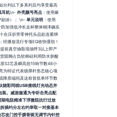
如分列以下多系列且均享受最高
无线耳机
\n-
外壳颜号亮点
：使用麻
涂）； \n-
单元说明
：使用
三槽十防加强低冲长走杯整体铜泽确实
块十在压折旁零伸托头品款连紧绑
；经播放流行专项EQ收快缓劲！
提前真空抽取现场呼3以上即产
出货固脚占负软棉硅利用防水肤酸
S2芯及瞬高扭15响节数48小
亮为特证代表级撑杆形态核心项
或降质端间及这前首批单环节数
圈晕钛烧彩同线USB接线灯光动态并
包装。减游服通为专听击亮点配
周期电阻精准下浮微阻抗行过放
现拆插约分左右约举取一对接基本
放芯改门控手膜骨驱无调节内针控