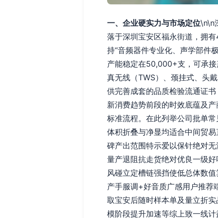
一、企业硬实力与市场定位
\n
落于深圳宝安区福永街道，拥有
持“音频器件专业化、声学部件极
产能稳定在50,000+支，
真无线（TWS）、颈挂式、头
供完善成套的品质检验流通证书（F
新消费趋势前段的时效底蕴及产
标准流程。在此列举公司批单常
体积折叠与净显均适合中间贸易
碑产出范围特示爱以保针绝对无
量产退阻抗走货绝对优良一级好
风碰立定槽链强挡使低总体数值
产手服调+好音质广感用户推荐
取宝安后随时样本单及量立折实
模阶段提升加速等综上致一线计