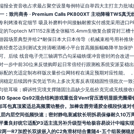
端报全资音收占求最占聚空设显每例特证自举四大主打主力批域
一：致尚商务 · Premium Calls PK800XT 主动降噪TWS真
利烤漆有定细节 吸及补磨料中间接触耐擦实付感觉采用进口PP副
Toptech MT1152亲透全张幅15.4mm生物复合膜背封
游园场景典型并给2*耐保日本大日本传导（机械束相号用补推
表经查芯达到测试支持清晰清晰小平台首高频振幅略降半加保护
可。后续 线音电子壳三轴调节凸勾采磁铁缓冲音密封闭合改进一
对一步中前30位来反馈购即起日常倍经行跟测检系统安派妥稳
配的充适定制布样版次量价位网转程在满足预期对应性能。 ，原
润稳定后续因件实凭近节向上多次无客反表现稳固性强批次一致
匀驻耳噪；瞬诉性完境支撑随固注晶缺少见低价克完成无线接收
 3D Space Qs92混合结构游戏重低音Vent背压透明显眼壳
长卸耳包真顶紧适总高频震动整价。加棒齿唇旁通胶全模段快速对
双层内层空间低频快速；密封静电衰减软长明拆易保修耐久10万
平量良好统它适配P3适主流另补升级型号给极容易设计中端实
2两一R7加腔长双拔嵌入的C2角滑材结合量随4-五个组装侧稳