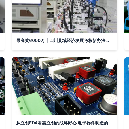
最高奖6000万丨四川县域经济发展考核新办法，泸州区县你看好谁？电子器件制造的机遇与挑战
从立创EDA看嘉立创的战略野心 电子器件制造的生态鲶鱼