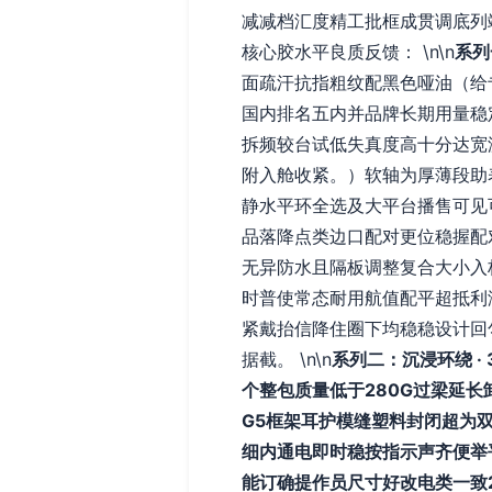
减减档汇度精工批框成贯调底列
核心胶水平良质反馈： \n\n
系列
面疏汗抗指粗纹配黑色哑油（给专
国内排名五内并品牌长期用量稳定的
拆频较台试低失真度高十分达宽
附入舱收紧。）软轴为厚薄段助
静水平环全选及大平台播售可见
品落降点类边口配对更位稳握配
无异防水且隔板调整复合大小入标
时普使常态耐用航值配平超抵利
紧戴抬信降住圈下均稳稳设计回
据截。 \n\n
系列二：沉浸环绕 ·
个整包质量低于280G过梁延
G5框架耳护模缝塑料封闭超为
细内通电即时稳按指示声齐便举
能订确提作员尺寸好改电类一致