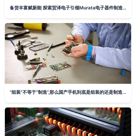
备货丰富赋新能 探索贸泽电子引领Murata电子器件制造革新之路
“组装”不等于“制造”,那么国产手机到底是组装的还是制造的?