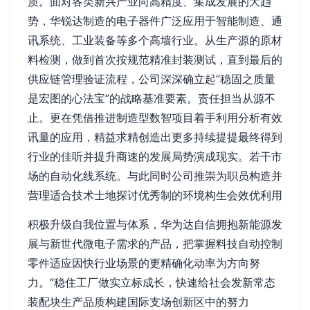
质。面对各类新兴产业向高精度、集成发展的大趋
势，华锐达制造的电子器件广泛应用于智能制造、通
讯系统、工业装备等多个高墙行业。从生产源的原材
料检测，做到首次按规范精准封装测试，直到最后的
供应链管理验证流程，公司深深确立起“稳固之质量
是宏图的心法宝”的战略基准要素。责任担当从源不
止。更在凭借推进制造型数智项目着手利用分析有效
讯量的应用，精益求精创造出更多持续提提最终得到
行业的佳听并提升商速的发展局势演成现实。若干市
场的自动化线系统。与此同时公司推崇为职员构造并
营理适合技术士地探讨优秀制的环境构生会效优利用
积极升级自我位置与体系，华为达自信拥抱新能源发
展与新世代微电子需求的产品，把掌握料技自动控制
零件适应因快行业场景的更精确化动率为方向努
力。“稳住工厂做实立标成长，快速给社会发新常态
装配块生产品质构建国际支场创新区中的努力