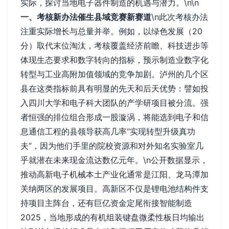
实际，探讨当地电子器件制造的机遇与潜力。\n\n
一、考核新办法催生县域竞赛新赛道
\n此次考核办法
注重实际增长与总量并举。例如，以绿色发展（20
分）取代末位淘汰，考核覆盖经济前瞻、科技进步等
体现生态要求和数字转向的指标，预示制造业数字化
转型与工业高附加值领域的竞争加剧。泸州的几个区
县在这类指标前具有明显的先天和后天优势：譬如投
入四川大学和电子科大团队的产学研项目被分流。强
者恒强的排位组合形成一股漩涡，将能选到电子和信
息通信工程的县领导获高几率“实现转型升级真功
夫”，因为他们手里的院校资源和对外知名实验室几
乎就潜在未来现金流达数亿元年。\n公开数据显示，
推动高新电子机械本土产业化通常是江阳、龙马潭加
关纳两区的发展项目。高新区不仅是锂电池结构件支
持项目主阵台，还有巨亿资金定尾衔接智能制造
2025，当地形成的有机组装键盘微柔性板日均输出